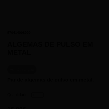
570414008000
ALGEMAS DE PULSO EM
METAL
Ver Descrição
Par de algemas de pulso em metal.
Diâmetro ajustável de 4,50 cm a 6,50 cm
Ideal para usuários avançados
Quantidade:
Feito de liga de alumínio
16.00€