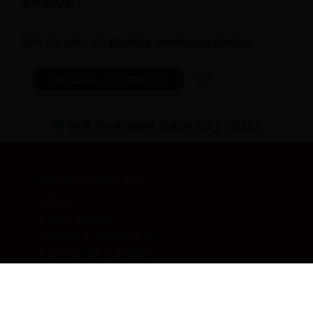
10% do valor do produto reverte em ofertas
VER DISPONIBILIDADE NAS LOJAS
KOISAS DADULTOS
Lojas
Quem Somos
Termos e Condições
Política de Cookies
Política de Privacidade
CLIENTES