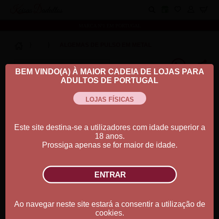
Koisas Dadultos
MARCA Nº1 EM PORTUGAL
⟩
⟩
ALGEMAS DE PULSO EM METAL
BEM VINDO(A) À MAIOR CADEIA DE LOJAS PARA
ADULTOS DE PORTUGAL
Este site destina-se a utilizadores com idade superior a
18 anos.
Prossiga apenas se for maior de idade.
Ao navegar neste site estará a consentir a utilização de
cookies.