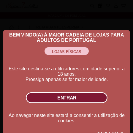
Koisas Dadultos
MARCA Nº1 EM PORTUGAL
⟩
⟩
RETARDANTE ESPERMA
⟩
BEM VINDO(A) À MAIOR CADEIA DE LOJAS PARA
ADULTOS DE PORTUGAL
Este site destina-se a utilizadores com idade superior a
Ver Descrição
18 anos.
Prossiga apenas se for maior de idade.
Quantidade:
Ao navegar neste site estará a consentir a utilização de
0.00€
cookies.