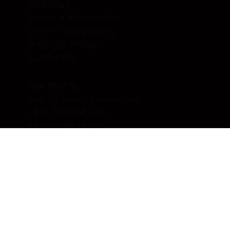
CLIENTES
Trocas e Devoluções
Ofertas e Descontos
Discrição e Sigilo
Cartão VIP
CONTACTOS
loja.kd.online@gmail.com
+351 968 309 023
+351 219 594 198
Chamada para as redes
fixa/móvel nacionais. O custo
da chamada depende do
tarifário que tiver acordado
com o seu operador de
comunicações