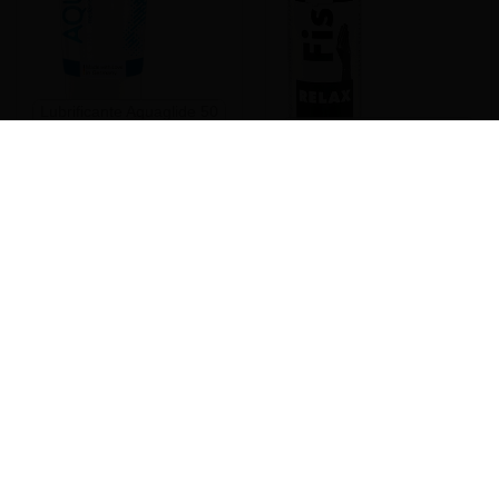
Lubrificante Aquaglide 50
ml
Lubrificante Fisting Relax
Popper Rush Ultra Strong
Black Label Big 24 ml