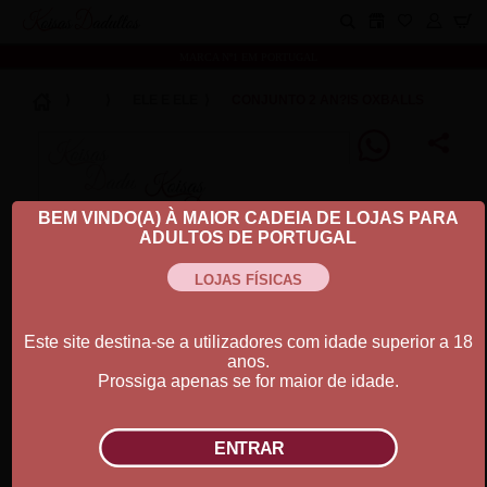
Koisas Dadultos
MARCA Nº1 EM PORTUGAL
⟩
⟩
ELE E ELE
⟩
CONJUNTO 2 AN?IS OXBALLS
BEM VINDO(A) À MAIOR CADEIA DE LOJAS PARA
ADULTOS DE PORTUGAL
Este site destina-se a utilizadores com idade superior a 18
anos.
Prossiga apenas se for maior de idade.