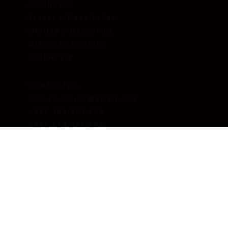
CLIENTES
Trocas e Devoluções
Ofertas e Descontos
Discrição e Sigilo
Cartão VIP
CONTACTOS
loja.kd.online@gmail.com
+351 968 309 023
+351 219 594 198
Chamada para as redes
fixa/móvel nacionais. O custo
da chamada depende do
tarifário que tiver acordado
com o seu operador de
comunicações