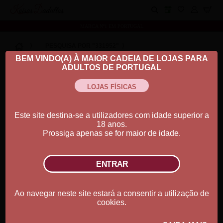
Koisas Dadultos
MARCA Nº1 EM PORTUGAL
⟩
PESQUISA POR "331952"
⟩
BEM VINDO(A) À MAIOR CADEIA DE LOJAS PARA
ADULTOS DE PORTUGAL
Este site destina-se a utilizadores com idade superior a
Ver Descrição
18 anos.
Prossiga apenas se for maior de idade.
Quantidade:
Ao navegar neste site estará a consentir a utilização de
0.00€
cookies.