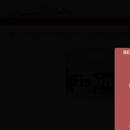
Koisas Dadultos
⟩
PESQUISA POR "6202890000"
⟩
LUBRIFICANTE FISTING 
BE