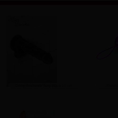
Dong Realístico Tony Black 18 cm
Estimu