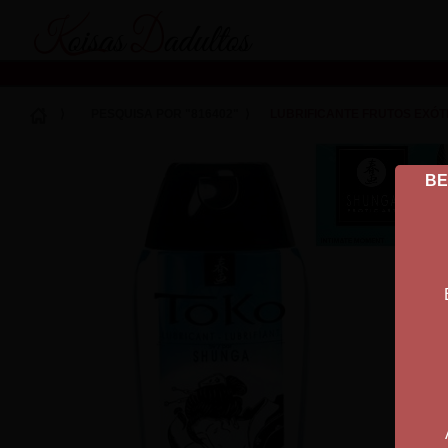
Koisas Dadultos
⟩
PESQUISA POR "816402"
⟩
LUBRIFICANTE FRUTOS EXÓT
BE