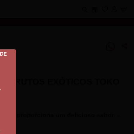
 DE
TE FRUTOS EXÓTICOS TOKO
.
Toko Aroma lubrificante proporciona um delicioso sabor de fruta fresca, é ultra sedoso e uma textura que proporciona uma lubrificação interminável para realmente sentir o seu parceiro. Ele vai rapidamente tornar-se cúmplice em todos os seus momentos de paixão!
.