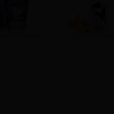
rodisíaco Frutos Exóticos
Lubrificante Comestível Me