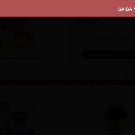
Quantidade:
28.81€
10% do valor do produto 
V
Quem compra este produto, costuma comprar também: