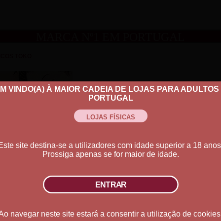
MARCA Nº1 EM PORTUGAL
ICOS TOKO
M VINDO(A) À MAIOR CADEIA DE LOJAS PARA ADULTOS
PORTUGAL
816402
LUBRIFICAN
Este site destina-se a utilizadores com idade superior a 18 anos
Prossiga apenas se for maior de idade.
Ver Descrição
Ao navegar neste site estará a consentir a utilização de cookies
Tamanho:
165 ml