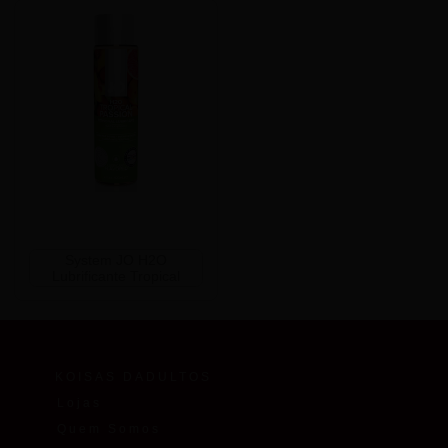
System JO H2O
Lubrificante Tropical
KOISAS DADULTOS
Lojas
Quem Somos