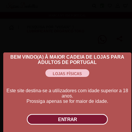
Koisas Dadultos
MARCA Nº1 EM PORTUGAL
⟩
PESQUISA POR "VEGAN"
⟩
LUBRIFICANTE ORGÂNICO TOKO
BEM VINDO(A) À MAIOR CADEIA DE LOJAS PARA
ADULTOS DE PORTUGAL
Este site destina-se a utilizadores com idade superior a 18
anos.
Prossiga apenas se for maior de idade.