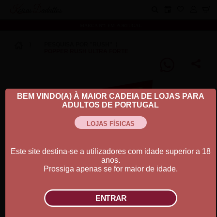
Koisas Dadultos
MARCA Nº1 EM PORTUGAL
⟩
PESQUISA POR "RUSH"
⟩
POPPER RUSH ULTRA FORTE
BEM VINDO(A) À MAIOR CADEIA DE LOJAS PARA
ADULTOS DE PORTUGAL
Este site destina-se a utilizadores com idade superior a 18
anos.
Prossiga apenas se for maior de idade.