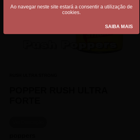
Ao navegar neste site estará a consentir a utilização de
cookies.
RUSH ULTRA STRONG
POPPER RUSH ULTRA
FORTE
Ver Descrição
poppers