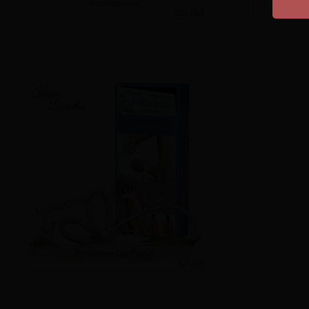
Andropenis
Anel 
203.09€
Extensor de Pénis
62.24€