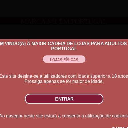
MARCA Nº1 EM PORTUGAL
M VINDO(A) À MAIOR CADEIA DE LOJAS PARA ADULTOS
PORTUGAL
Este site destina-se a utilizadores com idade superior a 18 anos
Prossiga apenas se for maior de idade.
Ao navegar neste site estará a consentir a utilização de cookies