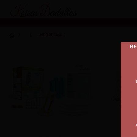
Koisas Dadultos
⟩
⟩
ANDROPÉNIS
⟩
BE