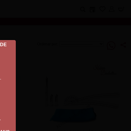
Ordenar por:
 DE
.
.