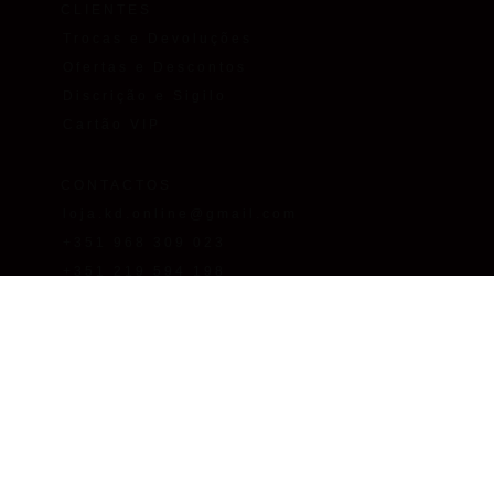
CLIENTES
Trocas e Devoluções
Ofertas e Descontos
Discrição e Sigilo
Cartão VIP
CONTACTOS
loja.kd.online@gmail.com
+351 968 309 023
+351 219 594 198
Chamada para as redes
fixa/móvel nacionais. O custo
da chamada depende do
tarifário que tiver acordado
com o seu operador de
comunicações