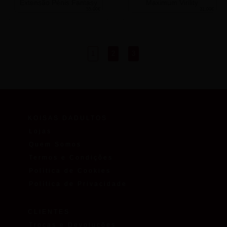
Extensão Pénis Fantasy
Maximum Virility
55.00€
31.00€
KOISAS DADULTOS
Lojas
Quem Somos
Termos e Condições
Política de Cookies
Política de Privacidade
CLIENTES
Trocas e Devoluções