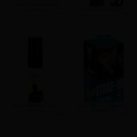
Titan Gel Gold - Aumento
de Pénis
Bomba com Vibração
35.00€
49.00€
Spray Retardante Super
Strap-On Com Dildo Oco -
Hero Pjur
Aumenta 5cm
29.00€
77.00€