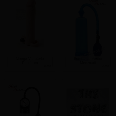
Manga Vibratória
Bomba de Vácuo
Realística
Menzstuff
45.00€
36.00€