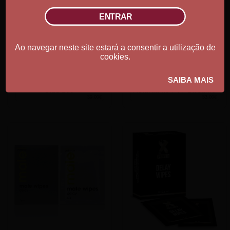
Ao navegar neste site estará a consentir a utilização de
cookies.
Stud 100
Retardante PYT Bálsamo
39.00€
53.00€