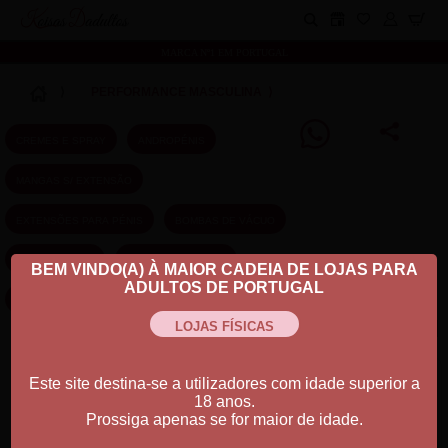
Koisas Dadultos
MARCA Nº1 EM PORTUGAL
⟩
PERFORMANCE MASCULINA
⟩
BEM VINDO(A) À MAIOR CADEIA DE LOJAS PARA
ADULTOS DE PORTUGAL
Ordenar por:
Este site destina-se a utilizadores com idade superior a
18 anos.
Prossiga apenas se for maior de idade.