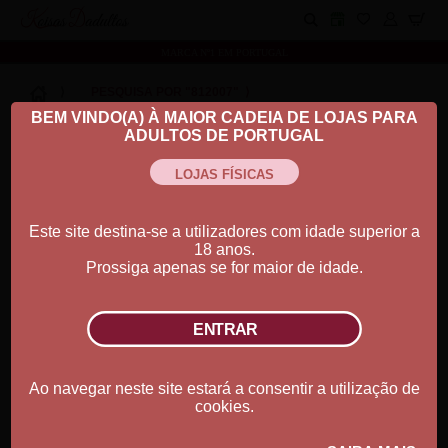
Koisas Dadultos
MARCA Nº1 EM PORTUGAL
⟩
PESQUISA POR "812007"
⟩
BEM VINDO(A) À MAIOR CADEIA DE LOJAS PARA
Ordenar por:
ADULTOS DE PORTUGAL
Este site destina-se a utilizadores com idade superior a
18 anos.
Prossiga apenas se for maior de idade.
Ao navegar neste site estará a consentir a utilização de
cookies.
Óleo Afrodisíaco Baunilha
35.17€