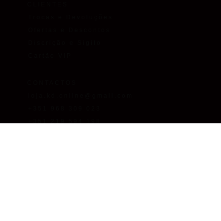
CLIENTES
Trocas e Devoluções
Ofertas e Descontos
Discrição e Sigilo
Cartão VIP
CONTACTOS
loja.kd.online@gmail.com
+351 968 309 023
+351 219 594 198
Chamada para as redes
fixa/móvel nacionais. O custo
da chamada depende do
tarifário que tiver acordado
com o seu operador de
comunicações